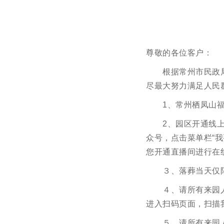
尊敬的各位客户：
空白
根据常州市民政
尽最大努力满足人民
空白
1、常州栖凤山
空白
2、园区开通线
众号，点击菜单栏“
您开通直播间进行在
空白
３、落葬当天仅
空白
４、请所有来园人
进入扫码页面，扫描
空白
５、请所有来园