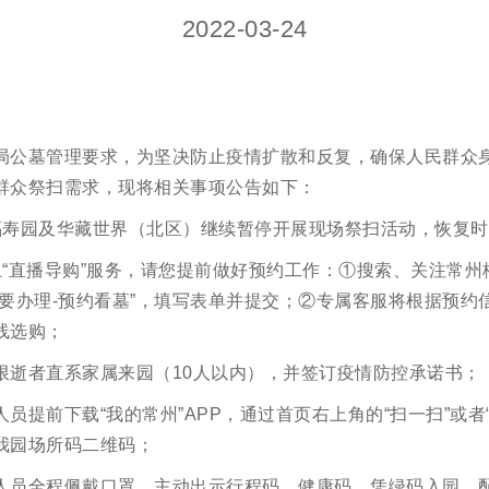
2022-03-24
局公墓管理要求，为坚决防止疫情扩散和反复，确保人民群众
群众祭扫需求，现将相关事项公告如下：
福寿园及华藏世界（北区）继续暂停开展现场祭扫活动，恢复
上“直播导购”服务，请您提前做好预约工作：①搜索、关注常州
我要办理-预约看墓”，填写表单并提交；②专属客服将根据预约
线选购；
限逝者直系家属来园（10人以内），并签订疫情防控承诺书；
员提前下载“我的常州”APP，通过首页右上角的“扫一扫”或者“
我园场所码二维码；
人员全程佩戴口罩，主动出示行程码、健康码，凭绿码入园，